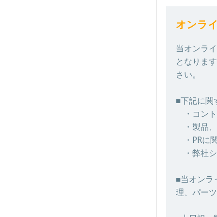
オンラ
当オンライ
となります
さい。
■下記に関
・コント
・製品、
・PRに
・弊社シ
■当オンラ
理、パーツ